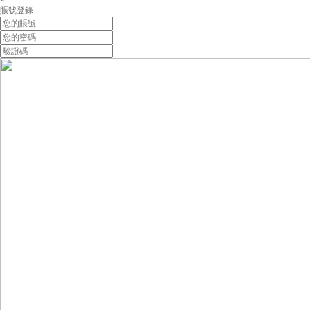
×
賬號登錄