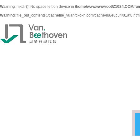
Warning
: mkdir(): No space left on device in
/home/www/wwwroot/Z1024.COM/fun
Warning
: file_put_contents(./cachefile_yuan/ckokn.com/cache/8a/e6c34/01af8.html):