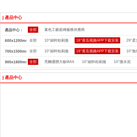
產品中心
全部
素色工藝瓷磚服務供應商
產品中心：
全部
10°細幹粒刷拋
18°黄瓜视频APP下载安装
29°柔
600x1200mm：
全部
10°細幹粒刷拋
18°黄瓜视频APP下载安装
10°
700x1500mm：
全部
亮麵通體大板MAX
10°細幹粒刷拋
10°微水泥
900x1800mm：
產品中心